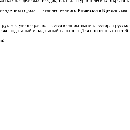
й как для деловых поездок, так и для туристических открытий.
емчужины города — величественного
Рязанского Кремля
, мы 
структура удобно располагается в одном здании: ресторан русск
также подземный и надземный паркинги. Для постоянных гостей 
и!