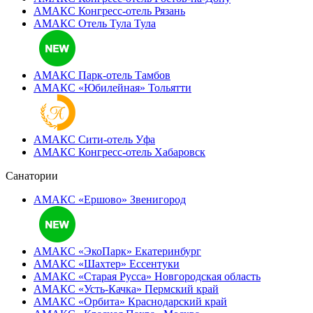
АМАКС Конгресс-отель
Рязань
АМАКС Отель Тула
Тула
АМАКС Парк-отель
Тамбов
АМАКС «‎Юбилейная»
Тольятти
АМАКС Сити-отель
Уфа
АМАКС Конгресс-отель
Хабаровск
Санатории
АМАКС «Ершово»
Звенигород
АМАКС «ЭкоПарк»
Екатеринбург
АМАКС «‎Шахтер»
Ессентуки
АМАКС «‎Старая Русса»
Новгородская область
АМАКС «‎Усть-Качка»
Пермский край
АМАКС «‎Орбита»
Краснодарский край