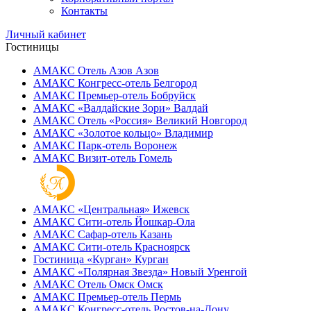
Контакты
Личный кабинет
Гостиницы
АМАКС Отель ‎Азов
Азов
АМАКС Конгресс-отель
Белгород
АМАКС Премьер-отель
Бобруйск
АМАКС «‎Валдайские Зори»
Валдай
АМАКС Отель «‎Россия»
Великий Новгород
АМАКС «‎Золотое кольцо»
Владимир
АМАКС Парк-отель
Воронеж
АМАКС Визит-отель
Гомель
АМАКС «‎Центральная»
Ижевск
АМАКС Сити-отель
Йошкар-Ола
АМАКС Сафар-отель
Казань
АМАКС Сити-отель
Красноярск
Гостиница «‎Курган»
Курган
АМАКС «Полярная Звезда»
Новый Уренгой
АМАКС Отель ‎Омск
Омск
АМАКС Премьер-отель
Пермь
АМАКС Конгресс-отель
Ростов-на-Дону