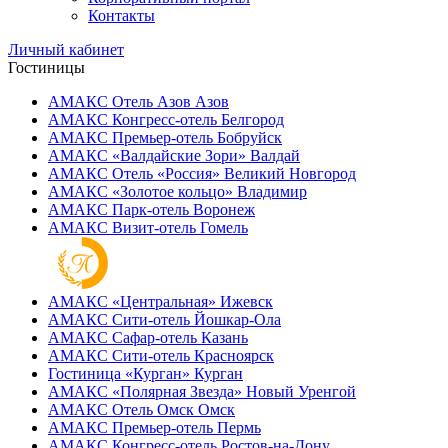
Контакты
Личный кабинет
Гостиницы
АМАКС Отель ‎Азов
Азов
АМАКС Конгресс-отель
Белгород
АМАКС Премьер-отель
Бобруйск
АМАКС «‎Валдайские Зори»
Валдай
АМАКС Отель «‎Россия»
Великий Новгород
АМАКС «‎Золотое кольцо»
Владимир
АМАКС Парк-отель
Воронеж
АМАКС Визит-отель
Гомель
АМАКС «‎Центральная»
Ижевск
АМАКС Сити-отель
Йошкар-Ола
АМАКС Сафар-отель
Казань
АМАКС Сити-отель
Красноярск
Гостиница «‎Курган»
Курган
АМАКС «Полярная Звезда»
Новый Уренгой
АМАКС Отель ‎Омск
Омск
АМАКС Премьер-отель
Пермь
АМАКС Конгресс-отель
Ростов-на-Дону