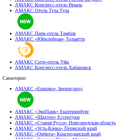
АМАКС Конгресс-отель
Рязань
АМАКС Отель Тула
Тула
АМАКС Парк-отель
Тамбов
АМАКС «‎Юбилейная»
Тольятти
АМАКС Сити-отель
Уфа
АМАКС Конгресс-отель
Хабаровск
Санатории
АМАКС «Ершово»
Звенигород
АМАКС «ЭкоПарк»
Екатеринбург
АМАКС «‎Шахтер»
Ессентуки
АМАКС «‎Старая Русса»
Новгородская область
АМАКС «‎Усть-Качка»
Пермский край
АМАКС «‎Орбита»
Краснодарский край